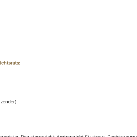
ichtsrats:
tzender)
register. Registergericht: Amtsgericht Stuttgart. Registernum