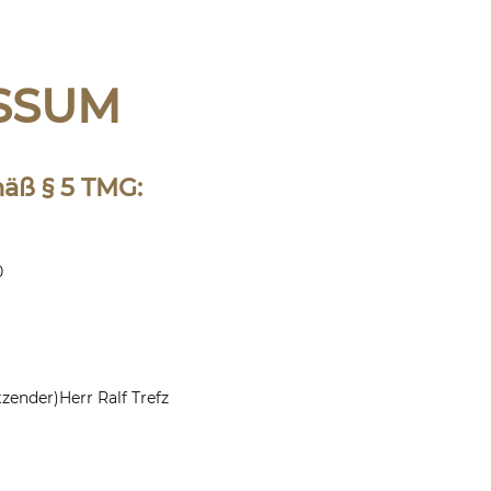
SSUM
ß § 5 TMG:
0
tzender)
Herr Ralf Trefz